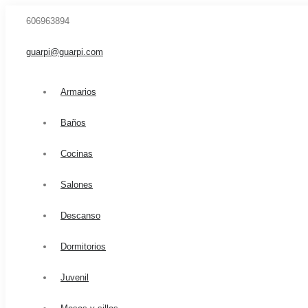
606963894
guarpi@guarpi.com
Armarios
Baños
Cocinas
Salones
Descanso
Dormitorios
Juvenil