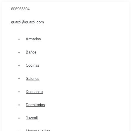
606963894
guarpi@guarpi.com
Armarios
Baños
Cocinas
Salones
Descanso
Dormitorios
Juvenil