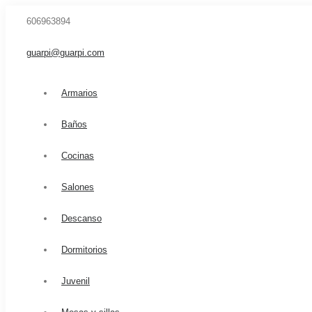
606963894
guarpi@guarpi.com
Armarios
Baños
Cocinas
Salones
Descanso
Dormitorios
Juvenil