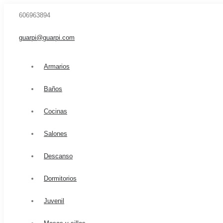
606963894
guarpi@guarpi.com
Armarios
Baños
Cocinas
Salones
Descanso
Dormitorios
Juvenil