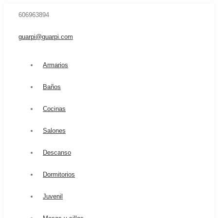
606963894
guarpi@guarpi.com
Armarios
Baños
Cocinas
Salones
Descanso
Dormitorios
Juvenil