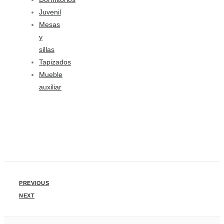
Juvenil
Mesas
y
sillas
Tapizados
Mueble
auxiliar
PREVIOUS
NEXT