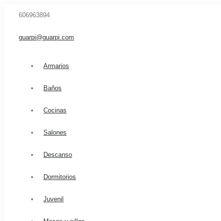
606963894
guarpi@guarpi.com
Armarios
Baños
Cocinas
Salones
Descanso
Dormitorios
Juvenil