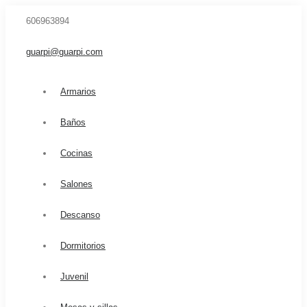
606963894
guarpi@guarpi.com
Armarios
Baños
Cocinas
Salones
Descanso
Dormitorios
Juvenil