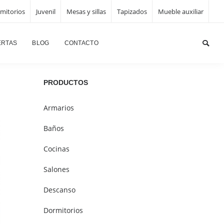
mitorios
Juvenil
Mesas y sillas
Tapizados
Mueble auxiliar
Página principal
/
Tapizados
/
Sillón Alcalá
ERTAS
BLOG
CONTACTO
PRODUCTOS
Armarios
Baños
Cocinas
Salones
Descanso
Dormitorios