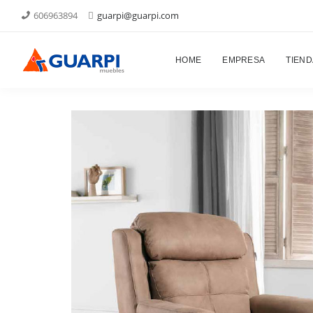
606963894
guarpi@guarpi.com
Proyectos
HOME
EMPRESA
TIEND