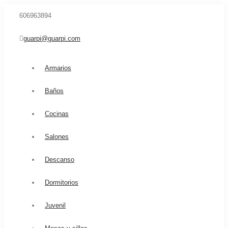
606963894
guarpi@guarpi.com
Armarios
Baños
Cocinas
Salones
Descanso
Dormitorios
Juvenil