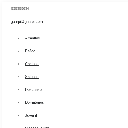
606963894
guarpi@guarpi.com
Armarios
Baños
Cocinas
Salones
Descanso
Dormitorios
Juvenil