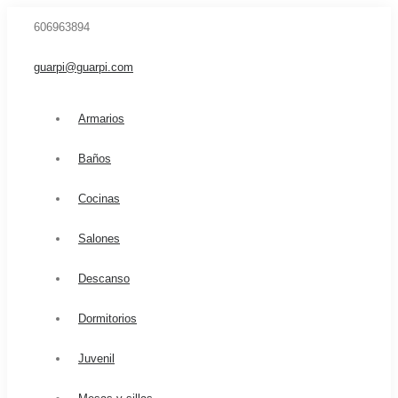
606963894
guarpi@guarpi.com
Armarios
Baños
Cocinas
Salones
Descanso
Dormitorios
Juvenil