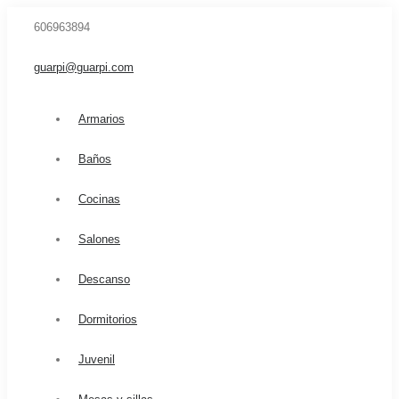
606963894
guarpi@guarpi.com
Armarios
Baños
Cocinas
Salones
Descanso
Dormitorios
Juvenil