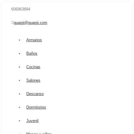
606963894
guarpi@guarpi.com
Armarios
Baños
Cocinas
Salones
Descanso
Dormitorios
Juvenil