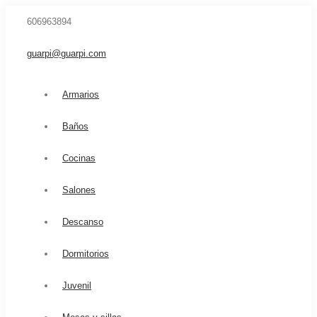
606963894
guarpi@guarpi.com
Armarios
Baños
Cocinas
Salones
Descanso
Dormitorios
Juvenil