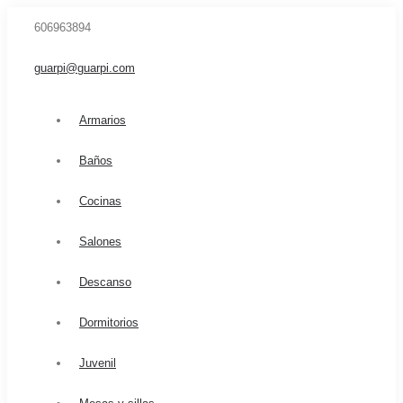
606963894
guarpi@guarpi.com
Armarios
Baños
Cocinas
Salones
Descanso
Dormitorios
Juvenil