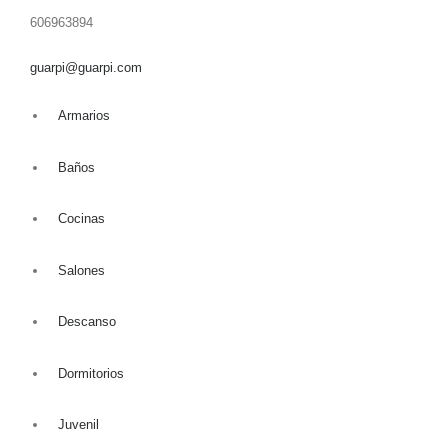
606963894
guarpi@guarpi.com
Armarios
Baños
Cocinas
Salones
Descanso
Dormitorios
Juvenil