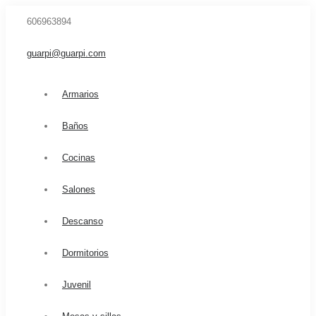
606963894
guarpi@guarpi.com
Armarios
Baños
Cocinas
Salones
Descanso
Dormitorios
Juvenil