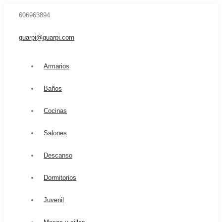
606963894
guarpi@guarpi.com
Armarios
Baños
Cocinas
Salones
Descanso
Dormitorios
Juvenil