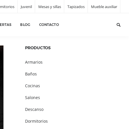
mitorios
Juvenil
Mesas y sillas
Tapizados
Mueble auxiliar
gina principal
/
Tapizados
/
Sofá, mueble tapizado A822
ERTAS
BLOG
CONTACTO
PRODUCTOS
Armarios
Baños
Cocinas
Salones
Descanso
Dormitorios