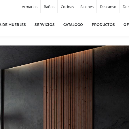
Armarios
Baños
Cocinas
Salones
Descanso
Dor
Pá
A DE MUEBLES
SERVICIOS
CATÁLOGO
PRODUCTOS
OF