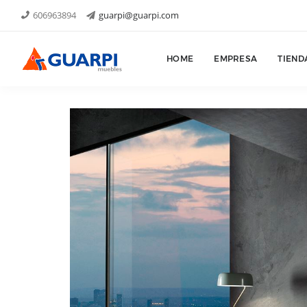
606963894
guarpi@guarpi.com
Proyectos
HOME
EMPRESA
TIEND