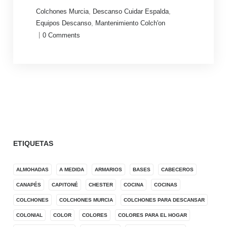
Colchones Murcia
,
Descanso Cuidar Espalda
,
Equipos Descanso
,
Mantenimiento Colch'on
|
0
Comments
ETIQUETAS
ALMOHADAS
A MEDIDA
ARMARIOS
BASES
CABECEROS
CANAPÉS
CAPITONÉ
CHESTER
COCINA
COCINAS
COLCHONES
COLCHONES MURCIA
COLCHONES PARA DESCANSAR
COLONIAL
COLOR
COLORES
COLORES PARA EL HOGAR