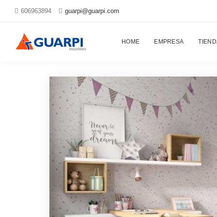
606963894
guarpi@guarpi.com
Posts tagged with: habitaciones infantiles
HOME
EMPRESA
TIEND