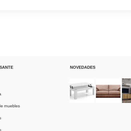
SANTE
NOVEDADES
a
de muebles
s
o