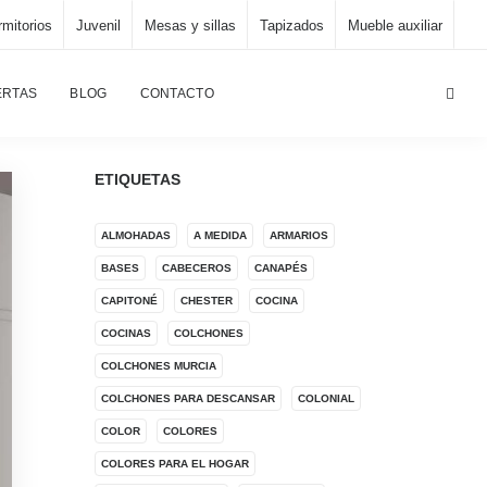
mitorios
Juvenil
Mesas y sillas
Tapizados
Mueble auxiliar
Página principal
/
habitaciones infantiles
ERTAS
BLOG
CONTACTO
ETIQUETAS
ALMOHADAS
A MEDIDA
ARMARIOS
BASES
CABECEROS
CANAPÉS
CAPITONÉ
CHESTER
COCINA
COCINAS
COLCHONES
COLCHONES MURCIA
COLCHONES PARA DESCANSAR
COLONIAL
COLOR
COLORES
COLORES PARA EL HOGAR