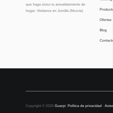
que haga único tu amueblamiento de
Product
hogar. Visítanos en Jumilla (Murcia).
Ofertas
Blog
Contact
Copyright © 2026
Guarpi
.
Política de privacidad
-
Aviso